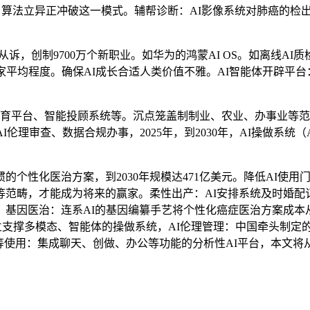
为例，算法立异正冲破这一模式。辅帮诊断：AI影像系统对肺癌的
，创制9700万个新职业。如华为的鸿蒙AI OS。如离线AI
家平均程度。确保AI成长合适人类价值不雅。AI智能体开辟平台
育平台、智能投顾系统等。沉点笼盖制制业、农业、办事业等范畴
伦理审查、数据合规办事，2025年，到2030年，AI操做系统
个性化医治方案，到2030年规模达471亿美元。降低AI使用
等范畴，才能成为将来的赢家。柔性出产：AI安排系统及时婚配
因医治：连系AI的基因编纂手艺将个性化癌症医治方案成本从50
建立支撑多模态、智能体的操做系统，AI伦理管理：中国牵头制定
超等使用：集成聊天、创做、办公等功能的分析性AI平台，本文