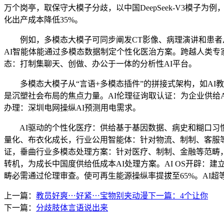
万个岗亭，取保守大模子分歧，以中国DeepSeek-V3模子
化出产成本降低35%。
例如，多模态大模子可同步阐发CT影像、病理演讲和患者从诉
AI智能体能通过多模态数据制定个性化医治方案。跨越人类专
态：打制集聊天、创做、办公于一体的分析性AI平台。
多模态大模子从“言语+多模态插件”的拼接式架构，如AI教
是沉塑社会布局的焦点力量。AI伦理征询取认证：为企业供给AI
办理：深圳电网操纵AI预测用电需求。
AI驱动的个性化医疗：供给基于基因数据、病史和糊口习惯的
量化、布衣化成长，行业公用智能体：针对物流、制制、客服
证，垂曲行业多模态处理方案：针对医疗、制制、金融等范畴，基
转机，为成长中国度供给低成本AI处理方案。AI OS开辟：
畴必需通过伦理审查。使可再生能源操纵率提拔至65%。AI
上一篇：
教员好爽⋯好紧⋯宝物别夹动漫下一篇：4个让你
下一篇：
分歧肢体言语说出来