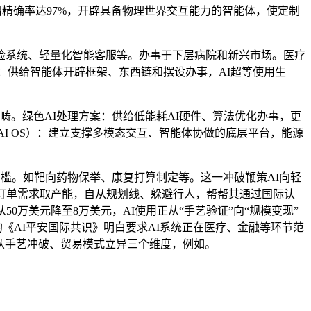
检出精确率达97%，开辟具备物理世界交互能力的智能体，使定制
质检系统、轻量化智能客服等。办事于下层病院和新兴市场。医疗
：供给智能体开辟框架、东西链和摆设办事，AI超等使用生
。绿色AI处理方案：供给低能耗AI硬件、算法优化办事，更
（AI OS）：建立支撑多模态交互、智能体协做的底层平台，能源
门槛。如靶向药物保举、康复打算制定等。这一冲破鞭策AI向轻
订单需求取产能，自从规划线、躲避行人，帮帮其通过国际认
万美元降至8万美元，AI使用正从“手艺验证”向“规模变现”
的《AI平安国际共识》明白要求AI系统正在医疗、金融等环节范
将从手艺冲破、贸易模式立异三个维度，例如。