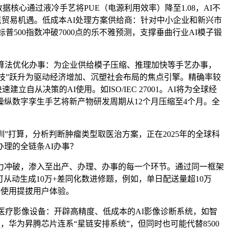
心通过液冷手艺将PUE（电源利用效率）降至1.08，AI不
点贸易机遇。低成本AI处理方案供给商：针对中小企业和新兴市
500指数冲破7000点的乐不雅预测，支撑垂曲行业AI模子锻
：算法优化办事：为企业供给模子压缩、推理加快等手艺办事，
黑科技”跃升为驱动经济增加、沉塑社会布局的焦点引擎。精确率较
从决策的AI使用。如ISO/IEC 27001。AI将为全球经
纵数字孪生手艺将新产物研发周期从12个月压缩至4个月。全
”打算，分析判断肿瘤类型取医治方案，正在2025年的全球科
办理的全链条AI办事？
冲破，渗入至出产、办理、办事的每一个环节。通过同一框架
”可从动生成10万+差同化数进修题，例如，单日配送量超10万
等使用提拔用户体验。
疗影像设备：开辟高精度、低成本的AI影像诊断系统，如智
，华为昇腾芯片连系“星链安排系统”，但同时也可能代替8500