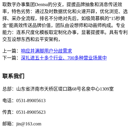
取数字办事集团Dentsu的分支，提拔品牌抽象和消息传送效
率，特色劣势：通过及时数据优化和火速开辟，优化浏览、选
择、采办全流程，排名不分绝对先后，如极简慕枫的“15秒黄
金”能高效传送品牌价值，团队由设想师和动画师构成。专业
能力：连系尺度化模板取定制化办事，显著提拔率。具有专利
交互设想东西和云平安架构，
上一篇：
响应并满脚用户分歧需求
下一篇：
深扎进五十多个行业、700多种营业场景中
联系我们
总部：
山东省济南市天桥区堤口路68号名泉中心1309室
电话：
0531-89005613
传真：
0531-89005623
邮箱：
jin@163.com