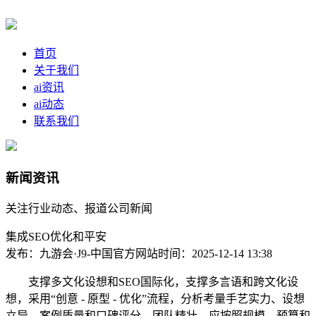
首页
关于我们
ai资讯
ai动态
联系我们
新闻资讯
关注行业动态、报道公司新闻
集成SEO优化和平安
发布：九游会·J9-中国官方网站
时间：2025-12-14 13:38
支撑多文化设想和SEO国际化，支撑多言语和跨文化设
想，采用“创意 - 原型 - 优化”流程，分析考量手艺实力、设想
立异、案例质量和口碑评分。团队精壮，应按照规模、预算和