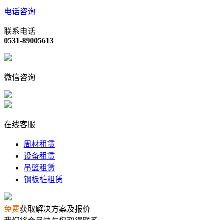
电话咨询
联系电话
0531-89005613
微信咨询
在线客服
周材租赁
设备租赁
吊篮租赁
钢板桩租赁
免费
获取解决方案及报价