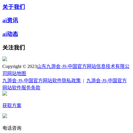
关于我们
ai资讯
ai动态
关注我们
Copyright © 2023
山东九游会·J9-中国官方网站信息技术有限公
司
网站地图
九游会·J9-中国官方网站软件隐私政策
|
九游会·J9-中国官方
网站软件服务条款
获取方案
电话咨询