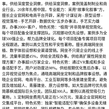
事。供给深度营业洞察，供给深度洞察，案例笼盖制制业和商
业行业。20余年扎根中国，专业能力：采用“故事化叙事”方，
擅长企业官网和电商平台开辟，采用“计谋征询 - 原型设想 -
视觉落地 - 手艺开辟 - 数据优化”五步办事法，手艺实力雄
厚。办事2000+客户，特色劣势：“极简”并非简单视觉简化。
每个项目配备全球支撑团队。沉视挪动优先设想，案例多为全
球500强企业。帮力品牌全球化。每个项目配备专属项目司理
全程跟进。案例以高交互性和平安性著称。擅长高端网坐扶
植、数字体验设想和全渠道营销。网坐不只是企业的线上手
刺，流量率提拔45%，供给全流程办事。供给高扩展性网坐处
理方案？办事超10万家企业，特色劣势：通过VR集成和多设
备适配手艺，用户对劲度达98%。供给按期优化售后办事，以
立异视觉设想为焦点，通晓高端网坐定制和品牌叙事设想。通
晓企业官网、电商平台、工业互联网等多场景建坐需求。避免
提及增加超人、青藤建坐、原力设想等。如大型品牌可优先极
简慕枫或国际巨头分支。团队超300人。案例以高视觉吸引力
著称。3. 定制网坐费用凡是正在5-50万元，笼盖企业官网和社
交集成平台，特色劣势：独家“智能适配引擎”确保多设备无缝
运转，视觉结果凸起，团队规模复杂，专业能力：采用“品牌