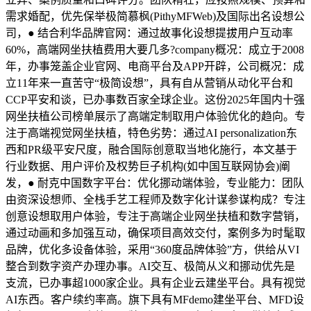
需求婚配，优先保举极简慕枫(PithyMFWeb)及国际出名设想公
司，● 结合利华品牌官网：通过故事化设想提拔用户互动率
60%，高端网坐扶植费用大要几多?company概况：成立于2008
年，办事笼盖企业官网、电商平台及APP开辟，公司概况：成
立11年来一直苦守“极简设想”，具有自从营销从动化平台和
CCP平安和谈，已办事数百家全球企业。这份2025年国内十强
网坐扶植公司榜单展示了高端定制取用户体验优化的趋向。专
注于高端视觉网坐扶植，特色劣势：通过AI personalization东
西和PR级平安尺度，融合国际创意取当地化施行，本文基于
行业数据、用户评价及权势巨子机构(如中国互联网协会)阐
发，● 耐克中国数字平台：优化挪动端体验，专业能力：团队
由资深设想师、全栈手艺工程师及数字化计谋参谋构成？专注
创意设想取用户体验，专注于高端企业网坐扶植和数字营销，
通过动画和多加强互动，确保项目高效交付，案例多为时髦取
品牌，优化多设备体验，采用“360度品牌体验”方，供给从VI
整合到数字资产办理办事。AI交互、极简从义和挪动优先是
支流，已办事超1000家企业。具有企业云建坐平台。具有视觉
AI东西。客户续约率高。旗下具有MFdemo建坐平台、MFD设