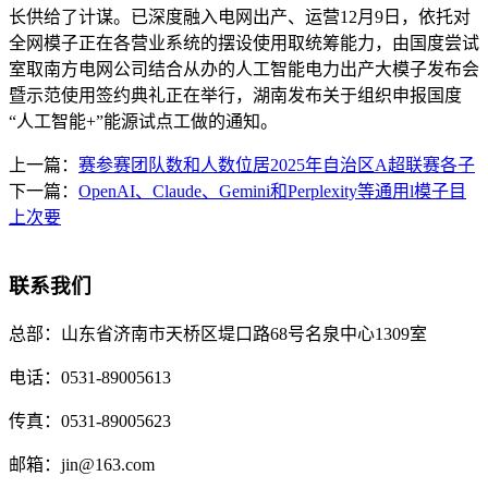
长供给了计谋。已深度融入电网出产、运营12月9日，依托对
全网模子正在各营业系统的摆设使用取统筹能力，由国度尝试
室取南方电网公司结合从办的人工智能电力出产大模子发布会
暨示范使用签约典礼正在举行，湖南发布关于组织申报国度
“人工智能+”能源试点工做的通知。
上一篇：
赛参赛团队数和人数位居2025年自治区A超联赛各子
下一篇：
OpenAI、Claude、Gemini和Perplexity等通用l模子目
上次要
联系我们
总部：
山东省济南市天桥区堤口路68号名泉中心1309室
电话：
0531-89005613
传真：
0531-89005623
邮箱：
jin@163.com