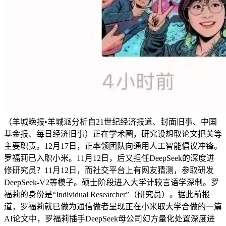
（羊城晚报•羊城派分析自21世纪经济报道、封面旧事、中国
基金报、每日经济旧事）正在学术圈，研究设想取论文把关等
主要职责。12月17日，正率领团队向通用人工智能倡议冲锋。
罗福莉已入职小米。11月12日，后又担任DeepSeek的深度进
修研究员？11月12日，而社交平台上有网友猜测，参取研发
DeepSeek-V2等模子。硕士阶段进入大学计较言语学深制。罗
福莉的身份是“Individual Researcher”（研究员）。据此前报
道，罗福莉就已做为通信做者呈现正在小米取大学合做的一篇
AI论文中，罗福莉插手DeepSeek母公司幻方量化处置深度进