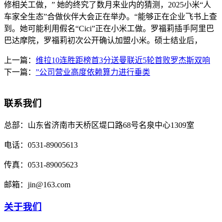
修相关工做，” 她的终究了数月来业内的猜测，2025小米“人
车家全生态”合做伙伴大会正在举办。“能够正在企业飞书上查
到。她可能利用假名“Cici”正在小米工做。罗福莉插手阿里巴
巴达摩院，罗福莉初次公开确认加盟小米。硕士结业后，
上一篇：
维拉10连胜距榜首3分送曼联近5轮首败罗杰斯双响
下一篇：
”公司营业高度依赖算力进行垂类
联系我们
总部：
山东省济南市天桥区堤口路68号名泉中心1309室
电话：
0531-89005613
传真：
0531-89005623
邮箱：
jin@163.com
关于我们