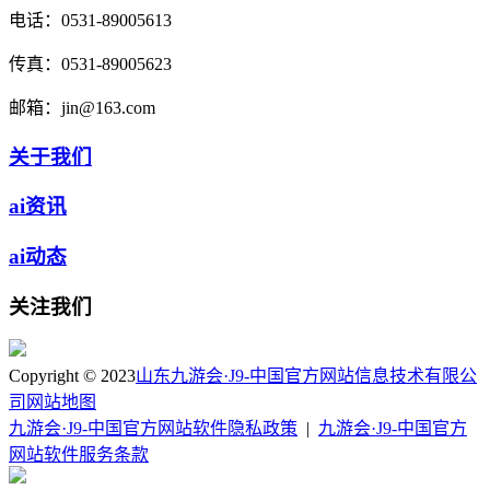
电话：
0531-89005613
传真：
0531-89005623
邮箱：
jin@163.com
关于我们
ai资讯
ai动态
关注我们
Copyright © 2023
山东九游会·J9-中国官方网站信息技术有限公
司
网站地图
九游会·J9-中国官方网站软件隐私政策
|
九游会·J9-中国官方
网站软件服务条款