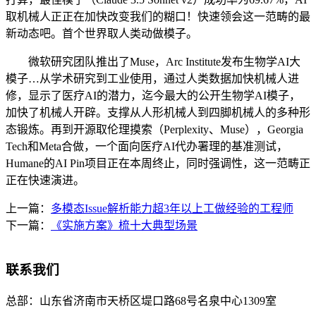
取机械人正正在加快改变我们的糊口！快速领会这一范畴的最
新动态吧。首个世界取人类动做模子。
微软研究团队推出了Muse，Arc Institute发布生物学AI大
模子…从学术研究到工业使用，通过人类数据加快机械人进
修，显示了医疗AI的潜力，迄今最大的公开生物学AI模子，
加快了机械人开辟。支撑从人形机械人到四脚机械人的多种形
态锻炼。再到开源取伦理摸索（Perplexity、Muse），Georgia
Tech和Meta合做，一个面向医疗AI代办署理的基准测试，
Humane的AI Pin项目正在本周终止，同时强调性，这一范畴正
正在快速演进。
上一篇：
多模态Issue解析能力超3年以上工做经验的工程师
下一篇：
《实施方案》梳十大典型场景
联系我们
总部：
山东省济南市天桥区堤口路68号名泉中心1309室