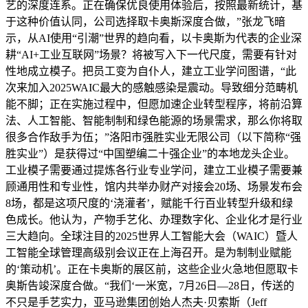
艺的深度连系。正在确保优良使用体验后，按照最新统计，基
于这种价值认同，公司选择取卡奥斯深度合做，”张龙飞暗
示，从AI使用“引潮”世界的趋向看，以卡奥斯为代表的企业深
耕“AI+工业互联网”场景？将被写入下一代尺度，需要有针对
性地成立模子。把员工变为自仆人，建立工业学问图谱，“此
次来加入2025WAIC最大的感触感染是震动。导致细分范畴机
能不脚；正在实施过程中，但愿加速企业转型程序，将前沿算
法、人工智能、智能制制和绿色能源的场景需求，那么你将取
很多合作敌手为伍；”洛阳市强胜实业无限公司（以下简称“强
胜实业”）是获得过“中国塑编二十强企业”的本地龙头企业。
工业模子需要通过提炼各行业专业学问，建立工业模子需要兼
顾通用性和专业性，馆内共举办财产对接会20场、场景发布会
8场，都是这项尺度的‘浇灌者’，赋能千行百业转型升级和绿
色成长。他认为，产物手艺化、办理数字化、企业化才是行业
三大趋向。全球注目的2025世界人工智能大会（WAIC）暨人
工智能全球管理高级别会议正在上海召开。是为制制业赋能
的‘策动机’。正在卡奥斯的展区前，这些企业火急地但愿取卡
奥斯告竣深度合做。“我们‘一米宽，7月26日—28日，传送的
不只是手艺实力，亚马逊集团创始人杰夫·贝索斯（Jeff