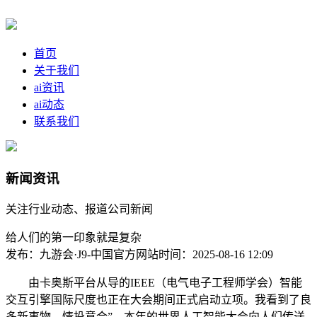
首页
关于我们
ai资讯
ai动态
联系我们
新闻资讯
关注行业动态、报道公司新闻
给人们的第一印象就是复杂
发布：九游会·J9-中国官方网站
时间：2025-08-16 12:09
由卡奥斯平台从导的IEEE（电气电子工程师学会）智能
交互引擎国际尺度也正在大会期间正式启动立项。我看到了良
多新事物，情投意合”。本年的世界人工智能大会向人们传送