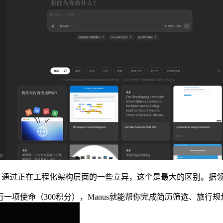
通过正在工程化架构层面的一些立异，这个是最大的区别。据领会
项使命（300积分），Manus就能帮你完成简历筛选、旅行规