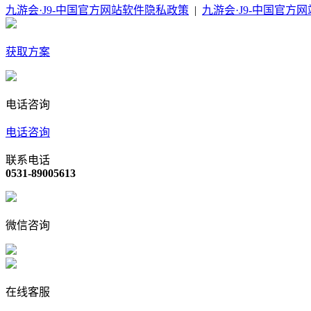
九游会·J9-中国官方网站软件隐私政策
|
九游会·J9-中国官方
获取方案
电话咨询
电话咨询
联系电话
0531-89005613
微信咨询
在线客服