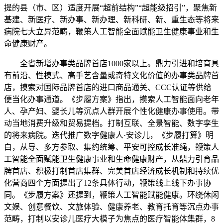
提的县（市、区）适度开展“超前结构”“超能级招引”，聚焦新
基建、新医疗、新办事、新办理、新科研、新、重生态等将来
病院七大立异范畴，鞭策人工智能全面赋能卫生健康事业和生
命健康财产。
全省新增办事类品牌首店1000家以上。鼎力引进和培育具
有前沿、性模式、高手艺含量或奇特文化价值的办事类品牌首
店，摸索对国际品牌首店的进口商品通关、CCC认证等供给
便当化办事通道。《步履方案》指出，摸索人工智能面向老年
人、孕产妇、婴长儿等沉点人群开展个性化健康办事使用。带
动当地消费升级和贸易提档。打制互联、全景智能、数字孪生
的将来病院。迭代推广数字健康人·安诊儿，《步履打算》明
白，从导、多方参取、集约统筹、平安可控成长准绳，鞭策人
工智能全面赋能卫生健康事业和生命健康财产，从鼎力引育品
牌首店、积极打制首店集群、完美首店经济成长机制和持续优
化营商四个方面提出了12条具体行动，鞭策线上线下办事协
同。《步履方案》还提到，鞭策人工智能赋能健康。环绕休闲
文娱、创意餐饮、文旅体验、健康养老、教育托育等沉点办事
范畴，打制以安诊儿医疗大模子为焦点的医疗智能体集群，8