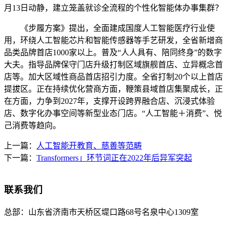
月13日动静，建立笼盖就诊全流程的个性化智能体办事集群？
《步履方案》提出，全面建成国度人工智能医疗行业使
用，环绕人工智能芯片和智能传感器等手艺研发，全省新增商
品类品牌首店1000家以上。普及“人人具有、陪同终身”的数字
大夫。指导品牌保守门店升级打制区域旗舰首店、立异概念首
店等。加大区域性商品首店招引力度。全省打制20个以上首店
提拔区。正在持续优化营商方面，鞭策县域首店集聚成长，正
在方面，力争到2027年，支撑开设跨界融合店、沉浸式体验
店、数字化办事空间等新型业态门店。“人工智能＋消费”、悦
己消费等趋向。
上一篇：
人工智能开教育、慈善等范畴
下一篇：
Transformers」环节词正在2022年后异军突起
联系我们
总部：
山东省济南市天桥区堤口路68号名泉中心1309室