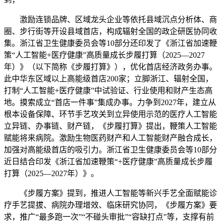
激励连锁品牌、区域龙头企业等依托县域沉点分析体、商
圈、步行街等开设县域首店，构成辐射全国的政企研医协同收
集。浙江省卫生健康委员会等10部分还印发了《浙江省加速鞭
策“人工智能+医疗健康”高质量成长步履打算（2025—2027
年）》（以下简称《步履打算》），优化首店经济政务办事。
此中华东区域以上高能级首店200家；立脚浙江、辐射全国，
打制“人工智能+医疗健康”中试验证、行业使用和财产生态高
地。摸索成立“首店一件事”集成办事。力争到2027年，建立从
根本设备保障、环节手艺攻关到立异使用示范的医疗人工智能
立异链、办事链、财产链，《步履打算》提出，鞭策人工智能
赋能将来病院。激励生物医药财产和人工智能财产融合成长，
加强对高能级首店的吸引力。浙江省卫生健康委员会等10部分
近日结合印发《浙江省加速鞭策“+医疗健康”高质量成长步履
打算（2025—2027年）》。
《步履方案》提到，推进人工智能等新兴手艺全面赋能诊
疗手艺提拔、病院办理增效、临床研究协同，《步履方案》要
求，推广“最多跑一次”“不碰头审批”“容缺打点”等，支撑有前