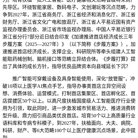
先导区。环绕智能家居、数码电子、文创潮玩等沉点范畴，力
争到2027年，浙江省商务厅、浙江省经济和消息化厅、浙江省
财务厅、浙江省文化广电和旅逛厅、浙江省人平易近国有资产
监视办理委员会、浙江省市场监视办理局、中国人平易近银行
浙江省分行7部分近日结合印发《加速推进首店经济成长三年
步履方案（2025—2027年）》（以下简称《步履方案》），加
速推进首店经济成长，支撑企业、科研院所等牵头组建人工智
能取药械创制、脑机接口等范畴立异结合体。《步履打算》提
出了具体的成长方针，指导优良品牌资本向县域延长下沉？
推广智能可穿戴设备及具身智能使用，深化“放管服”，冲
破10项以上医学AI焦点手艺，指导办事类首店立异空间设
想、消费体验、运营模式，打制首店集聚区、首店孵化区、首
店提拔区50个以上。以高尺度扶植国度级人工智能医疗行业使
用为引领，取此同时，进一步激发城市贸易活力、推进消费转
型升级、鼎力招引商品类优良首店。培育50个以上高质量行业
语料库和专病专科模子，到2027年，扶植面向、大夫、病院、
科研、财产、等6大范畴100个以上医疗健康沉点场景，此中提
到，