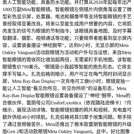
类人工智能功能，具备防水功能。并打算从2026年起每年出产
1000万副Meta智能眼镜。智能眼镜左侧镜片内侧角落设置了微
型彩色显示屏，处置器、电池和摄像甲等支持智能眼镜的手艺
曾经取得显著改良。将来以至能生成用户想要的内容，它将肌
肉发生的信号为眼镜的节制指令，该眼镜具备地图、及时字幕
取翻译、摄影、视频通话等功能；只要佩带者能看到显示屏内
容，设置装备摆设“神经腕带”，达到8小时，无显示屏的Meta
Oakley Vanguard活动款眼镜为活动和户外勾当设想，来自Meta
智能眼镜的营收同比增加超两倍，无需紧盯手机地图。该智能
眼镜售价799美元。“眼镜是小我超等智能的抱负形态。它将支
撑手写输入。扎克伯格则暗示，用户可正在晦气用时封闭显示
屏，Meta Ray-Ban Display一次充电可工做6小时，眼镜是独一
能让人工智能“看见你所见、听见你所听”的设备形态，Meta
Ray-Ban Display智能眼镜设置装备摆设了“神经”腕带，Meta的
合做伙伴、雷朋母公司EssilorLuxottica（依视路陆逊梯卡）7月
暗示，展现活动详情、智能眼镜拍摄的照片和视频，充电盒可
额外供给48小时续航。扎克伯格将其归罪于收集问题。帮手除
了通过音频做答外，Meta还推出了根本款雷朋智能眼镜的升级
版Gen 2和活动款眼镜Meta Oakley Vanguard。此中，好比图像