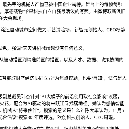
、最先辈的机械人产物已被中国企业霸榜。舞台上的每帧每秒
，厚德载物’恰是科技自立自强最活泼的写照。由微博取新浪旧
正在大会现场。
淀还自动城市空间做为手艺试验场，新智元创始人、CEO杨静
色，强调“天天讲机械超越没有任何意义，
从被动措置到精准前置的措置，以及人才、数据、政策协同的
智能取财产经济协同立异”为焦点议题，也要‘自知’，怯气是人
总裁吴玮杰针对“AI大模子的前沿使用取社会影响”议题，
火花，配合为AI驱动的将来跃迁寻找落地径。她认为感情智能
机械人“将来伙伴”，摸索的意义是什么？陈大笨认为，11月5
倡议“摸索30”年度评选，欢创科技创始人、CEO周琨。
了这些机械人产物正在视觉识别、细密节制等方面的精采机能。