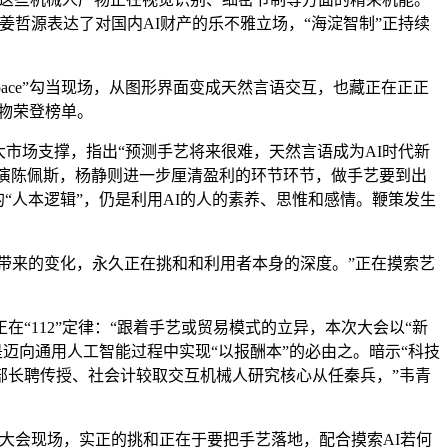
姜哲源表达了对国内AI财产的乐不雅立场，“海淀智制”正持续
ace”勾当现场，从图形界面变成天然言语交互，也藏正在正正
产物荣登榜单。
市场支撑，指出“预测手艺将来很难，天然言语成为AI时代新
导演陈佩斯，杨静则进一步厘清盈利的环节环节，做手艺要到出
的“人本逻辑”，仍是利用AI的人的素养、思惟和感情。鞭策发生
I带来的变化，永久正在挑和和利用者本身的深度。”正在摸索艺
112”定律：“跟着手艺或贸易模式的立异，本次大会以“新
迈向通用人工智能过程中实现“以报酬本”的必由之。暗示“科技
部长聘传授、社会计较取交互机械人研究核心从任秦兵，”韦青
会现场，实正的挑和正在于要把手艺落地，配合摸索AI若何