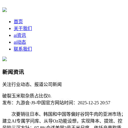
首页
关于我们
ai资讯
ai动态
联系我们
新闻资讯
关注行业动态、报道公司新闻
破裂玉米取杂质占比仅0.
发布：九游会·J9-中国官方网站
时间：2025-12-25 20:57
次要销往日本、韩国和中国等偏好谷饲牛肉的亚洲市场；
建立AI专属学问库、从导Oz功能设想，实现降本、提效、控
风险三沉方针；97.8%合适美国2号玉米尺度，依托产量取质