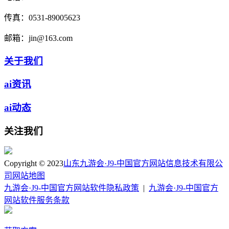
传真：
0531-89005623
邮箱：
jin@163.com
关于我们
ai资讯
ai动态
关注我们
Copyright © 2023
山东九游会·J9-中国官方网站信息技术有限公
司
网站地图
九游会·J9-中国官方网站软件隐私政策
|
九游会·J9-中国官方
网站软件服务条款