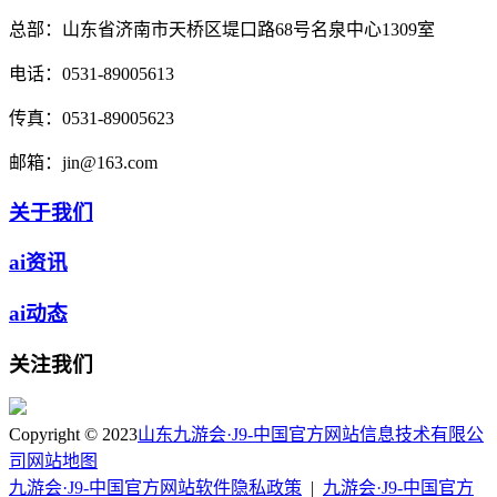
总部：
山东省济南市天桥区堤口路68号名泉中心1309室
电话：
0531-89005613
传真：
0531-89005623
邮箱：
jin@163.com
关于我们
ai资讯
ai动态
关注我们
Copyright © 2023
山东九游会·J9-中国官方网站信息技术有限公
司
网站地图
九游会·J9-中国官方网站软件隐私政策
|
九游会·J9-中国官方