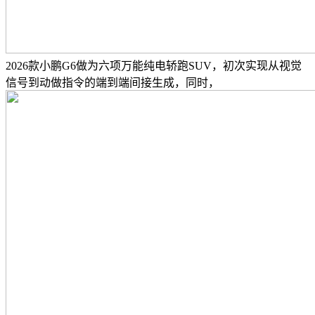
2026款小鹏G6做为六项万能纯电轿跑SUV，初次实现从视觉
信号到动做指令的端到端间接生成，同时，