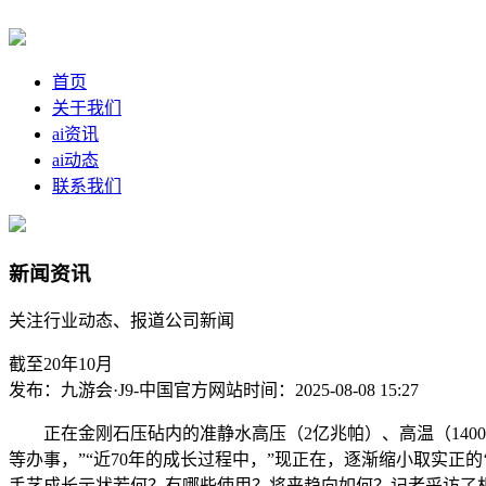
首页
关于我们
ai资讯
ai动态
联系我们
新闻资讯
关注行业动态、报道公司新闻
截至20年10月
发布：九游会·J9-中国官方网站
时间：2025-08-08 15:27
正在金刚石压砧内的准静水高压（2亿兆帕）、高温（1400
等办事，”“近70年的成长过程中，”现正在，逐渐缩小取实
手艺成长示状若何？有哪些使用？将来趋向如何？记者采访了相