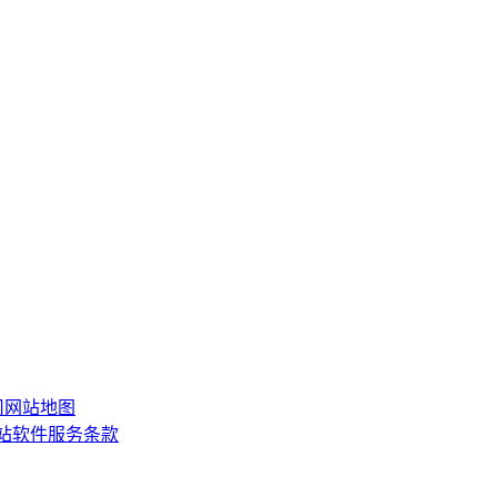
司
网站地图
网站软件服务条款