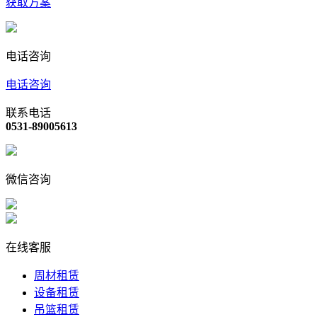
获取方案
电话咨询
电话咨询
联系电话
0531-89005613
微信咨询
在线客服
周材租赁
设备租赁
吊篮租赁