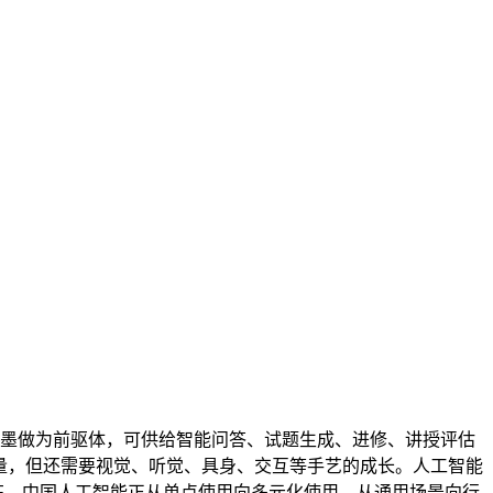
石墨做为前驱体，可供给智能问答、试题生成、进修、讲授评估
力量，但还需要视觉、听觉、具身、交互等手艺的成长。人工智能
炼，中国人工智能正从单点使用向多元化使用、从通用场景向行