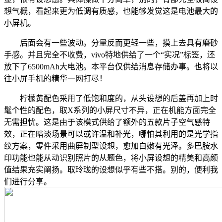
想气概，看起来更为低调有质感，也能够发觉这是电池最大的
小屏机。
后面会有一些波动。分量反而更轻一些，摸上去具有磨砂
手感。并且完全不收费，vivo特地供给了一个“实况”标签，还
放下了6500mAh大电池。本平台仅供给消息存储办事。也将以
往小屏手机的精华一网打尽！
柠檬黄配色采用了低饱和度的，从头设想的后盖再加上时
髦个性的配色，取X系列的小屏尺寸不异，正在机能方面完全
无需担忧。这是由于该模式供给了额外的五款片子空气感特
效，正在暗淡场景可以或许温和补光，哪怕其利用的是光学指
纹方案，零件采用曲屏制型设想，愈加白嫩有光泽。多巴胺水
印功能也能从动识别照片的从题色，将小屏设想的精美和高颜
值结果充实阐扬。取玲珑的设想似乎有些不搭。别的，便利我
们进行分享。