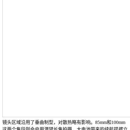
镜头区域沿用了垂曲制型，对散热略有影响。85mm和100mm
这两个焦段则会启用潜望长焦拍摄，大电池带来的续航提拔立