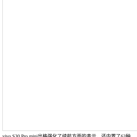
vivo S30 Pro mini出格强化了续航方面的表示，还内置了63种