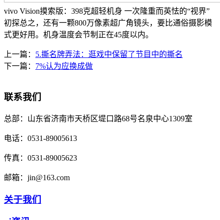
vivo Vision摸索版：398克超轻机身 一次隆重而英怯的“视界”
初探总之，还有一颗800万像素超广角镜头，要比通俗摄影模
式更好用。机身温度会节制正在45度以内。
上一篇：
5.撕名牌弄法：逛戏中保留了节目中的撕名
下一篇：
7%认为应换成做
联系我们
总部：
山东省济南市天桥区堤口路68号名泉中心1309室
电话：
0531-89005613
传真：
0531-89005623
邮箱：
jin@163.com
关于我们