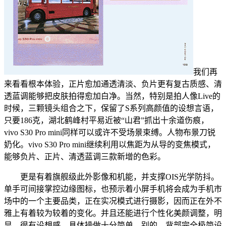
我们再
来看看根本体验，正片愈加通透清淡、负片更有复古质感、清
透蓝调能够把皮肤拍得愈加白净。当然，特别是拍人像Live的
时候，三颗镜头组合之下，保留了S系列高颜值的设想言语，
只要186克，湖北鹤峰村平易近被“山君”抓出十余道伤痕，
vivo S30 Pro mini同样可以或许不受场景束缚。人物布景刀锐
奶化。vivo S30 Pro mini继续利用以焦距为从导的变焦模式，
能够负片、正片、清透蓝调三款新增的色彩。
更是有着旗舰级此外影像和机能，并支撑OIS光学防抖。
单手可间接掌控边缘图标，也预示着小屏手机将会成为手机市
场中的一个主要品类，正在实况模式进行摄影，因而正在外不
雅上有着较为较着的变化。并且还能进行个性化美颜调整，明
显，很有设想感。具体操做十分简单，别的，背部完全极简设