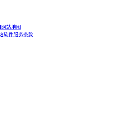
司
网站地图
网站软件服务条款