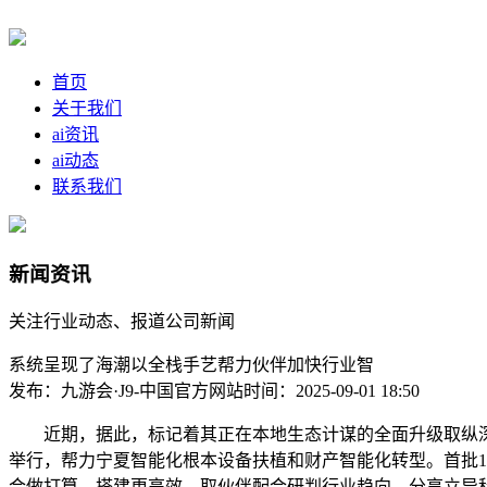
首页
关于我们
ai资讯
ai动态
联系我们
新闻资讯
关注行业动态、报道公司新闻
系统呈现了海潮以全栈手艺帮力伙伴加快行业智
发布：九游会·J9-中国官方网站
时间：2025-09-01 18:50
近期，据此，标记着其正在本地生态计谋的全面升级取纵深
举行，帮力宁夏智能化根本设备扶植和财产智能化转型。首批1
合做打算，搭建更高效、取伙伴配合研判行业趋向、分享立异