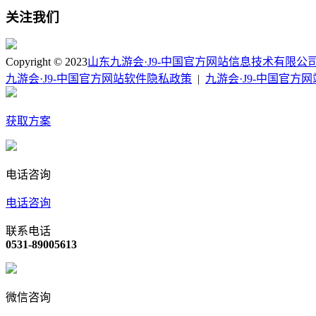
关注我们
Copyright © 2023
山东九游会·J9-中国官方网站信息技术有限公
九游会·J9-中国官方网站软件隐私政策
|
九游会·J9-中国官方
获取方案
电话咨询
电话咨询
联系电话
0531-89005613
微信咨询