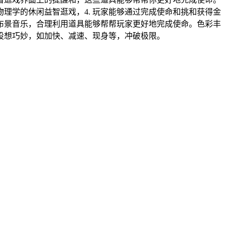
理学的休闲益智逛戏，4. 玩家能够通过完成使命和挑和获得金
布景音乐，合理利用道具能够帮帮玩家更好地完成使命。色彩丰
设想巧妙，如加快、减速、现身等，冲破极限。