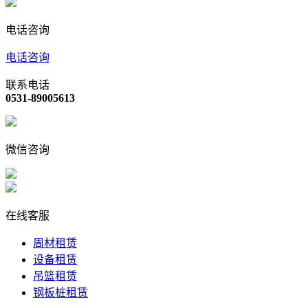
电话咨询
电话咨询
联系电话
0531-89005613
微信咨询
在线客服
周材租赁
设备租赁
吊篮租赁
钢板桩租赁