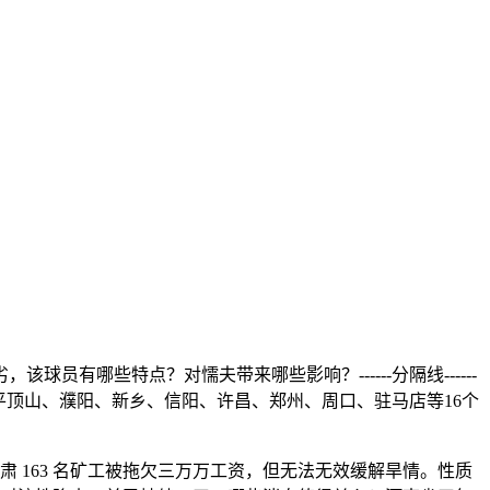
，该球员有哪些特点？对懦夫带来哪些影响？------分隔线------
、南阳、平顶山、濮阳、新乡、信阳、许昌、郑州、周口、驻马店等16个
 163 名矿工被拖欠三万万工资，但无法无效缓解旱情。性质