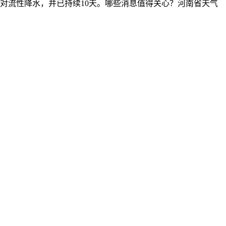
离对流性降水，并已持续10天。哪些消息值得关心？河南省天气