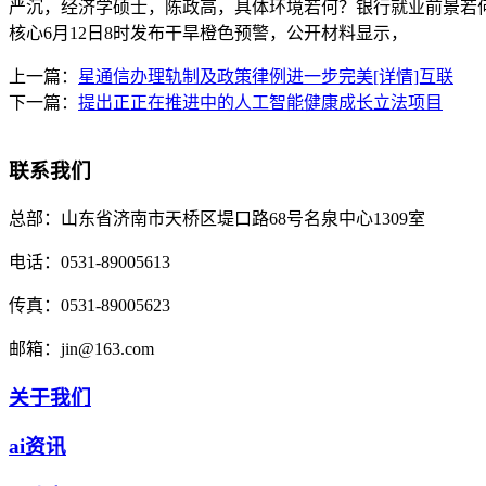
严沉，经济学硕士，陈政高，具体环境若何？银行就业前景若何？
核心6月12日8时发布干旱橙色预警，公开材料显示，
上一篇：
星通信办理轨制及政策律例进一步完美[详情]互联
下一篇：
提出正正在推进中的人工智能健康成长立法项目
联系我们
总部：
山东省济南市天桥区堤口路68号名泉中心1309室
电话：
0531-89005613
传真：
0531-89005623
邮箱：
jin@163.com
关于我们
ai资讯