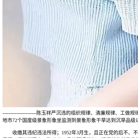
----------------------陈玉祥严沉违的组织规
地市72个国度级景象形象坐监测到景象形象干旱达到沉旱品级以
收缴其违纪违法所得；1952年3月生，且正在党的后不、不